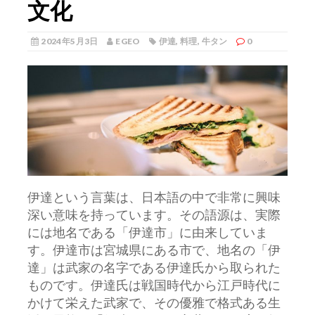
文化
2024年5月3日
EGEO
伊達
,
料理
,
牛タン
0
伊達という言葉は、日本語の中で非常に興味
深い意味を持っています。
その語源は、実際
には地名である「伊達市」に由来していま
す。伊達市は宮城県にある市で、地名の「伊
達」は武家の名字である伊達氏から取られた
ものです。伊達氏は戦国時代から江戸時代に
かけて栄えた武家で、その優雅で格式ある生